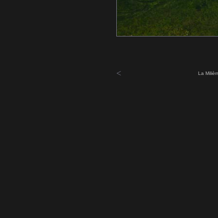
<
La Miliè