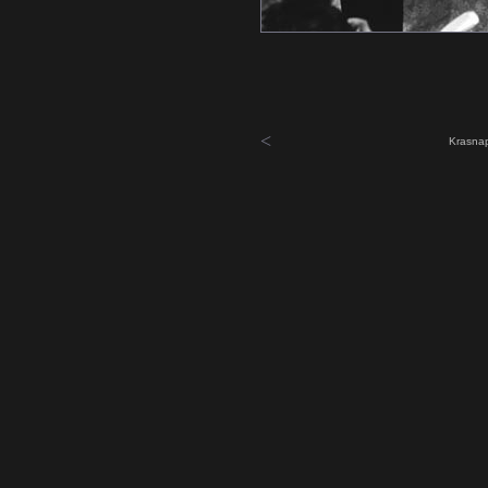
<
Krasnap