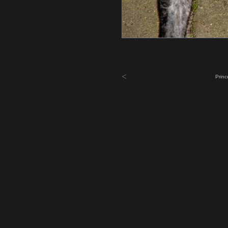
<
Princ