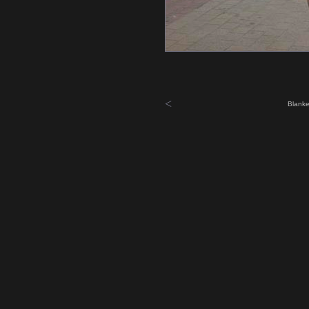
<
Blanke