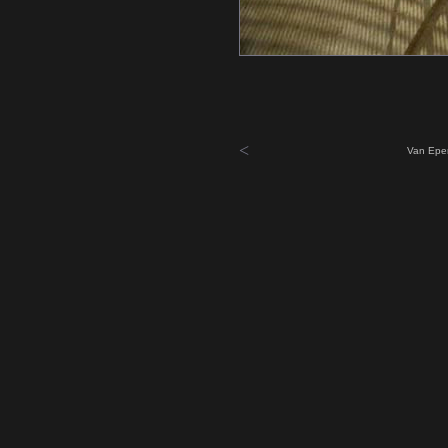
<
Van Epen