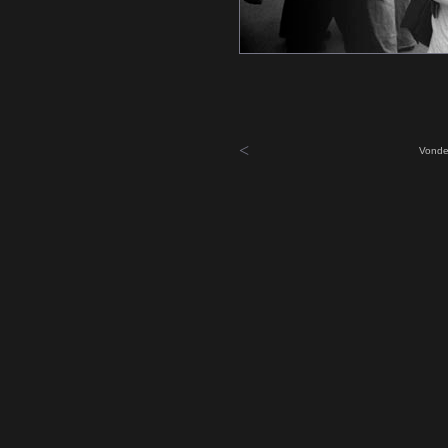
<
Vonde