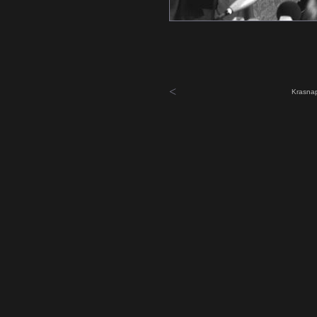
<
Krasnap