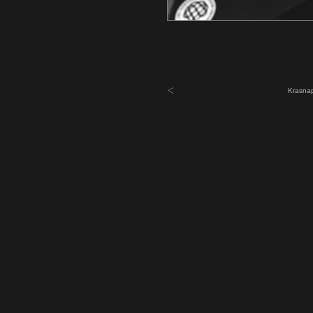
<
Krasnap