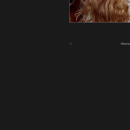
<
Hilver